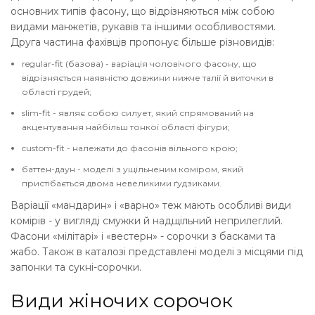
основних типів фасону, що відрізняються між собою
видами манжетів, рукавів та іншими особливостями.
Друга частина фахівців пропонує більше різновидів:
regular-fit (базова) - варіація чоловічого фасону, що
відрізняється наявністю довжини нижче талії й виточки в
області грудей;
slim-fit - являє собою силует, який спрямований на
акцентування найбільш тонкої області фігури;
custom-fit - належати до фасонів вільного крою;
баттен-даун - моделі з ущільненим коміром, який
пристібається двома невеликими ґудзиками.
Варіації «мандарин» і «варно» теж мають особливі види
комірів - у вигляді смужки й надщільний неприлеглий.
Фасони «мілітарі» і «вестерн» - сорочки з басками та
жабо. Також в каталозі представлені моделі з місцями під
запонки та сукні-сорочки.
Види жіночих сорочок