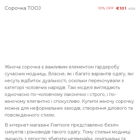
Сорочка TOOJ
10% OFF
€101
€112
Жіноча сорочка є важливим елементом гардеробу
сучасних модниць. Власне, як і багато варіантів одягу, які
несуть відбиток дуальності, оскільки перекочували з
категорії чоловічих нарядів. Такі моделі виглядають
одночасно по-чоловічому лаконічно і строго, і по-
жіночому елегантно і спокусливо. Купити жіночу сорочку
можна для неформальних заходів, створення ділового та
повсякденного стилю.
В інтернет-магазині Framiore представлено безліч
силуетів і різновидів такого одягу. Тому стильні модниці
зможуть з легкістю збирати незвичайні, оригінальні та