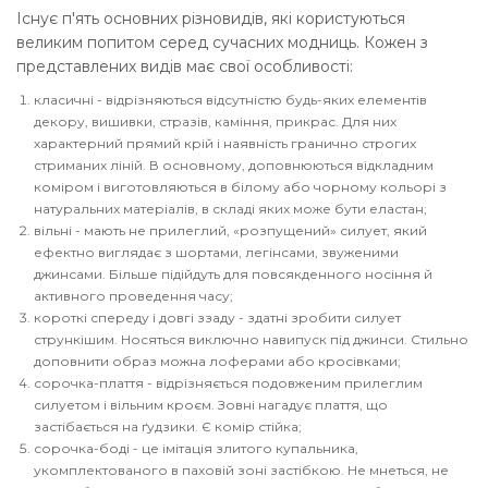
Існує п'ять основних різновидів, які користуються
великим попитом серед сучасних модниць. Кожен з
представлених видів має свої особливості:
класичні - відрізняються відсутністю будь-яких елементів
декору, вишивки, стразів, каміння, прикрас. Для них
характерний прямий крій і наявність гранично строгих
стриманих ліній. В основному, доповнюються відкладним
коміром і виготовляються в білому або чорному кольорі з
натуральних матеріалів, в складі яких може бути еластан;
вільні - мають не прилеглий, «розпущений» силует, який
ефектно виглядає з шортами, легінсами, звуженими
джинсами. Більше підійдуть для повсякденного носіння й
активного проведення часу;
короткі спереду і довгі ззаду - здатні зробити силует
стрункішим. Носяться виключно навипуск під джинси. Стильно
доповнити образ можна лоферами або кросівками;
сорочка-плаття - відрізняється подовженим прилеглим
силуетом і вільним кроєм. Зовні нагадує плаття, що
застібається на ґудзики. Є комір стійка;
сорочка-боді - це імітація злитого купальника,
укомплектованого в паховій зоні застібкою. Не мнеться, не