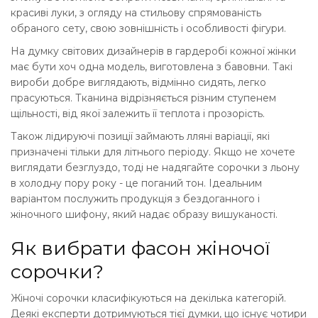
красиві луки, з огляду на стильову спрямованість
обраного сету, свою зовнішність і особливості фігури.
На думку світових дизайнерів в гардеробі кожної жінки
має бути хоч одна модель, виготовлена ​​з бавовни. Такі
вироби добре виглядають, відмінно сидять, легко
прасуються. Тканина відрізняється різним ступенем
щільності, від якої залежить її теплота і прозорість.
Також лідируючі позиції займають лляні варіації, які
призначені тільки для літнього періоду. Якщо не хочете
виглядати безглуздо, тоді не надягайте сорочки з льону
в холодну пору року - це поганий тон. Ідеальним
варіантом послужить продукція з бездоганного і
жіночного шифону, який надає образу вишуканості.
Як вибрати фасон жіночої
сорочки?
Жіночі сорочки класифікуються на декілька категорій.
Деякі експерти дотримуються тієї думки, що існує чотири