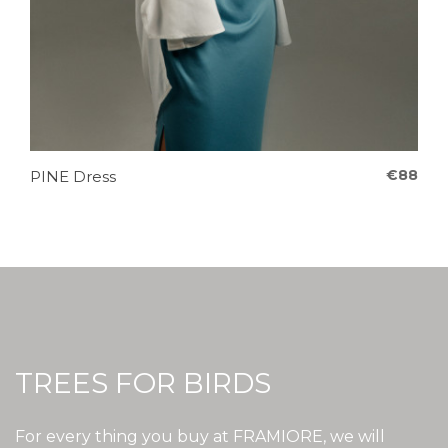
€88
PINE Dress
TREES FOR BIRDS
For every thing you buy at FRAMIORE, we will